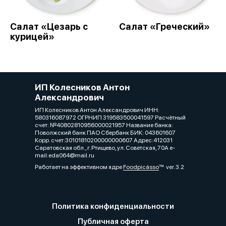
Салат «Цезарь с
Салат «Греческий»
курицей»
ИП Колесников Антон
Александрович
ИП Колесников Антон Александрович ИНН:
580316087972 ОГРНИП 319583500041597 Расчётный
счет: №40802810956000021957 Название банка:
Поволжский банк ПАО Сбербанк БИК: 043601607
Корр. счет:30101810200000000607 Адрес:412031
Саратовская обл., г. Ртищево, ул. Советская, 70А e-
mail:eda064@mail.ru
Работает на эффективном ядре
Foodpicásso
ver. 3.2
Политика конфиденциальности
Публичная оферта