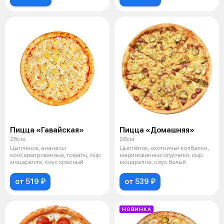
Пицца «Гавайская»
Пицца «Домашняя»
28см
28см
Цыплёнок, ананасы
Цыплёнок, охотничьи колбаски,
консервированные, томаты, сыр
маринованные огурчики, сыр
моцарелла, соус красный
моцарелла, соус белый
от 519 ₽
от 539 ₽
НОВИНКА