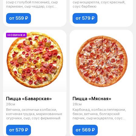
(сыр с голубой плесенью), сыр
сыр моцарелла, соус красный,
пармезан, сыр чеддер, соус
соус барбекю
белый
от 559 ₽
от 579 ₽
НОВИНКА
Пицца «Баварская»
Пицца «Мясная»
28см
28см
Ветчина, охотничьи колбаски,
Карбонад, колбаса пепперони,
копченая грудка, маринованные
бекон, ветчина, болгарский
огурчики, сыр, соус фирменный
перчик, сыр моцарелла, соус
красны
от 579 ₽
от 569 ₽