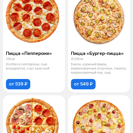
Пицца «Пепперони»
Пицца «Бургер-пицца»
28см
Ø 28см
Колбаса пепперони, сыр
Бекон, куриный фарш,
моцарелла, соус красный
маринованные огурчики, томаты,
маринованный лук, сыр
моцарелла, соус
от 539 ₽
от 549 ₽