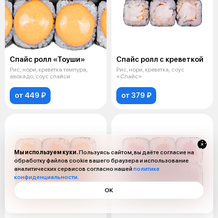
Спайс ролл «Тоуши»
Спайс ролл с креветкой
Рис, нори, креветка темпура,
Рис, нори, креветка, соус
авокадо, соус спайси
«Спайс»
от 449 ₽
от 379 ₽
Мы используем куки.
Пользуясь сайтом, вы даёте согласие на
обработку файлов cookie вашего браузера и использование
аналитических сервисов согласно нашей
политике
конфиденциальности
.
ОК