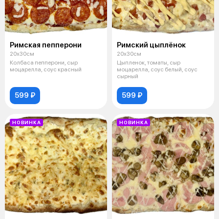
Римская пепперони
Римский цыплёнок
20х30см
20х30см
Колбаса пепперони, сыр
Цыпленок, томаты, сыр
моцарелла, соус красный
моцарелла, соус белый, соус
сырный
599 ₽
599 ₽
НОВИНКА
НОВИНКА