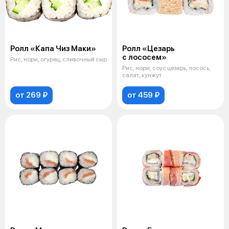
Ролл «Капа Чиз Маки»
Ролл «Цезарь
с лососем»
Рис, нори, огурец, сливочный сыр
Рис, нори, соус цезарь, лосось,
салат, кунжут
от 269 ₽
от 459 ₽