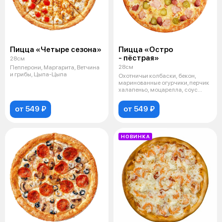
Пицца «Четыре сезона»
Пицца «Остро
- пёстрая»
28см
28см
Пепперони, Маргарита, Ветчина
и грибы, Цыпа-Цыпа
Охотничьи колбаски, бекон,
маринованные огурчики, перчик
халапеньо, моцарелла, соус
белый
от 549 ₽
от 549 ₽
НОВИНКА