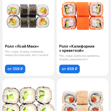
Ролл «Ясай Маки»
Ролл «Калифорния
с креветкой»
Рис, нори, огурец, помидор,
перец болгарский, лист салата
Рис, нори, майонез, креветка,
огурец, икра масаго
от 359 ₽
от 459 ₽