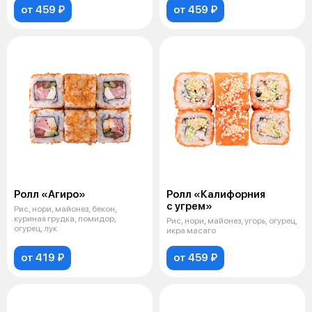
от 459 ₽
от 459 ₽
Ролл «Агиро»
Ролл «Калифорния
с угрем»
Рис, нори, майонез, бекон,
куриная грудка, помидор,
Рис, нори, майонез, угорь, огурец,
огурец, лук
икра масаго
от 419 ₽
от 459 ₽