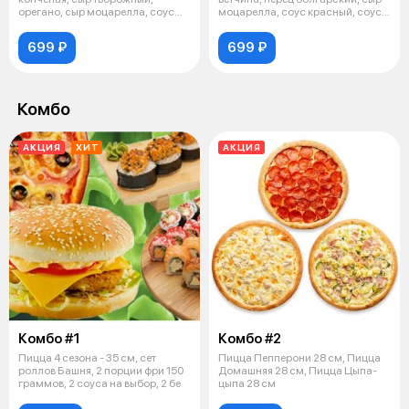
орегано, сыр моцарелла, соус
моцарелла, соус красный, соус
белый
ба
699 ₽
699 ₽
Комбо
АКЦИЯ
ХИТ
АКЦИЯ
Комбо #1
Комбо #2
Пицца 4 сезона - 35 см, сет
Пицца Пепперони 28 см, Пицца
роллов Башня, 2 порции фри 150
Домашняя 28 см, Пицца Цыпа-
граммов, 2 соуса на выбор, 2 бе
цыпа 28 см