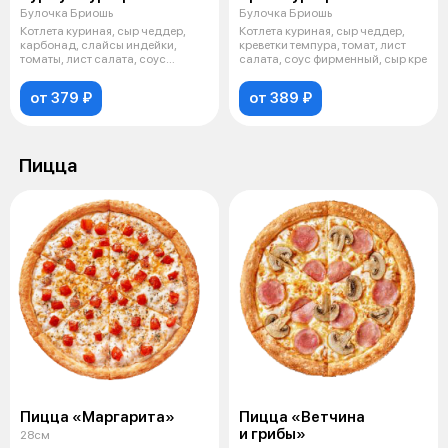
Булочка Бриошь
Булочка Бриошь
Котлета куриная, сыр чеддер,
Котлета куриная, сыр чеддер,
карбонад, слайсы индейки,
креветки темпура, томат, лист
томаты, лист салата, соус
салата, соус фирменный, сыр кре
спайси, б
от 379 ₽
от 389 ₽
Пицца
Пицца «Маргарита»
Пицца «Ветчина
и грибы»
28см