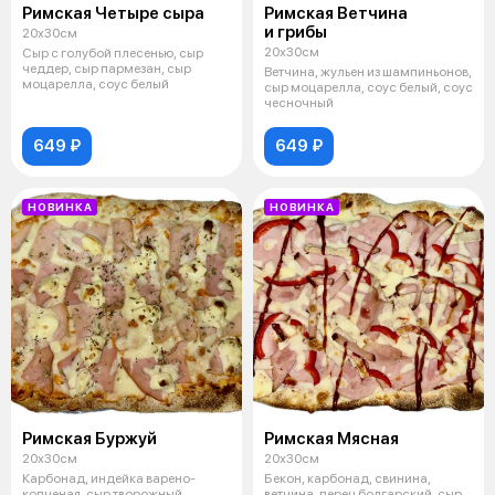
Римская Четыре сыра
Римская Ветчина
и грибы
20х30см
20х30см
Сыр с голубой плесенью, сыр
чеддер, сыр пармезан, сыр
Ветчина, жульен из шампиньонов,
моцарелла, соус белый
сыр моцарелла, соус белый, соус
чесночный
649 ₽
649 ₽
НОВИНКА
НОВИНКА
Римская Буржуй
Римская Мясная
20х30см
20х30см
Карбонад, индейка варено-
Бекон, карбонад, свинина,
копченая, сыр творожный,
ветчина, перец болгарский, сыр