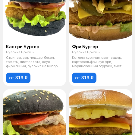
Кантри Бургер
Фри Бургер
Булочка Бриошь
Булочка Бриошь
Стрипсы, сыр чеддер, бекон,
Котлета куриная, сыр чеддер,
томаты, лист салата, соус
картофель фри, лук фри,
фирменный, булочка на выбор
маринованный огурчик, лист
салата, со
от 319 ₽
от 319 ₽