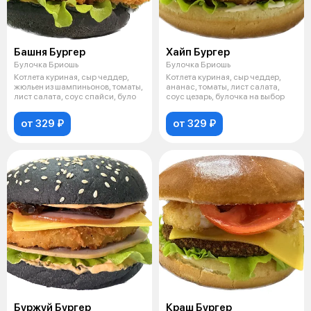
Башня Бургер
Хайп Бургер
Булочка Бриошь
Булочка Бриошь
Котлета куриная, сыр чеддер,
Котлета куриная, сыр чеддер,
жюльен из шампиньонов, томаты,
ананас, томаты, лист салата,
лист салата, соус спайси, було
соус цезарь, булочка на выбор
от 329 ₽
от 329 ₽
Буржуй Бургер
Краш Бургер