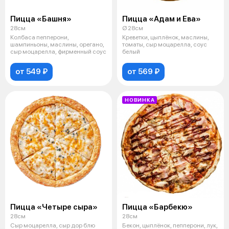
Пицца «Башня»
Пицца «Адам и Ева»
28см
Ø 28см
Колбаса пепперони,
Креветки, цыплёнок, маслины,
шампиньоны, маслины, орегано,
томаты, сыр моцарелла, соус
сыр моцарелла, фирменный соус
белый
от 549 ₽
от 569 ₽
НОВИНКА
Пицца «Четыре сыра»
Пицца «Барбекю»
28см
28см
Сыр моцарелла, сыр дор блю
Бекон, цыплёнок, пепперони, лук,