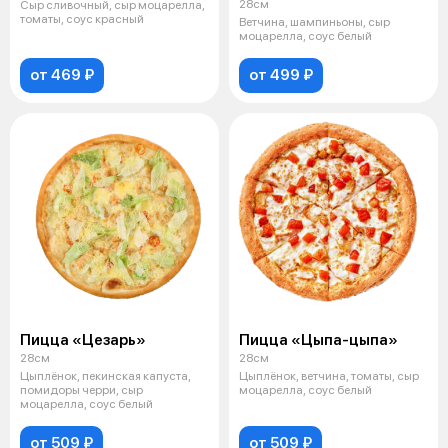
28см
Сыр сливочный, сыр моцарелла,
томаты, соус красный
Ветчина, шампиньоны, сыр
моцарелла, соус белый
от 469 ₽
от 499 ₽
Пицца «Цезарь»
Пицца «Цыпа-цыпа»
28см
28см
Цыплёнок, пекинская капуста,
Цыплёнок, ветчина, томаты, сыр
помидоры черри, сыр
моцарелла, соус белый
моцарелла, соус белый
от 509 ₽
от 509 ₽