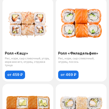
Ролл «Кацу»
Ролл «Филадельфия»
Рис, нори, сыр сливочный, угорь,
Рис, нори, сыр сливочный,
икра масаго, огурец, стружка
огурец, лосось
тунца
от 459 ₽
от 469 ₽