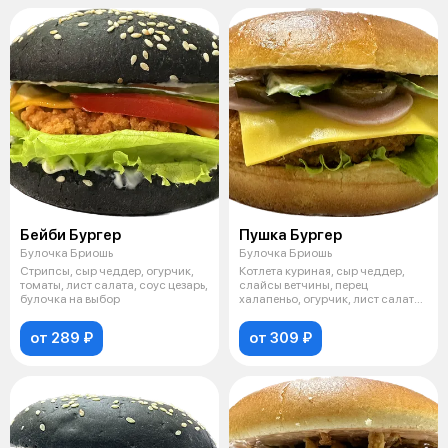
Бейби Бургер
Пушка Бургер
Булочка Бриошь
Булочка Бриошь
Стрипсы, сыр чеддер, огурчик,
Котлета куриная, сыр чеддер,
томаты, лист салата, соус цезарь,
слайсы ветчины, перец
булочка на выбор
халапеньо, огурчик, лист салата,
соус
от 289 ₽
от 309 ₽