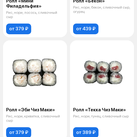
Ролл «Мини
Ролл «Бекон»
Филадельфия»
Рис, нори, бекон, сливочный сыр,
огурец
Рис, нори, лосось, сливочный
сыр
от 379 ₽
от 439 ₽
Ролл «Эби Чиз Маки»
Ролл «Текка Чиз Маки»
Рис, нори, креветка, сливочный
Рис, нори, тунец, сливочный сыр
сыр
от 379 ₽
от 389 ₽