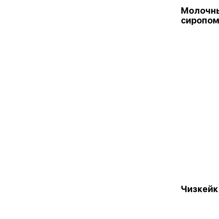
Молочны
сиропом
Чизкейк