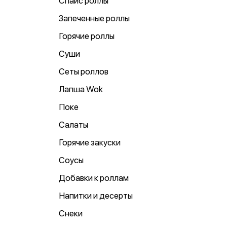
Спайс роллы
Запеченные роллы
Горячие роллы
Суши
Сеты роллов
Лапша Wok
Поке
Салаты
Горячие закуски
Соусы
Добавки к роллам
Напитки и десерты
Снеки