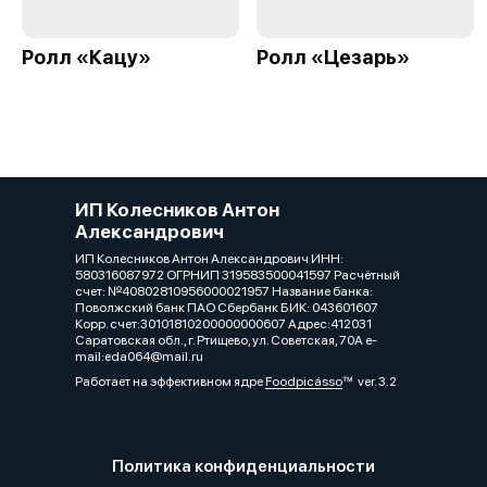
Ролл «Кацу»
Ролл «Цезарь»
ИП Колесников Антон
Александрович
ИП Колесников Антон Александрович ИНН:
580316087972 ОГРНИП 319583500041597 Расчётный
счет: №40802810956000021957 Название банка:
Поволжский банк ПАО Сбербанк БИК: 043601607
Корр. счет:30101810200000000607 Адрес:412031
Саратовская обл., г. Ртищево, ул. Советская, 70А e-
mail:eda064@mail.ru
Работает на эффективном ядре
Foodpicásso
ver. 3.2
Политика конфиденциальности