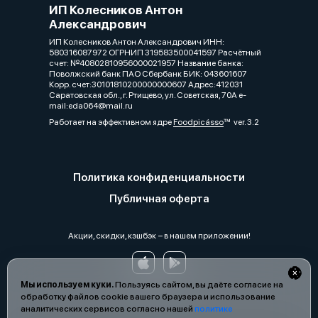
ИП Колесников Антон
Александрович
ИП Колесников Антон Александрович ИНН:
580316087972 ОГРНИП 319583500041597 Расчётный
счет: №40802810956000021957 Название банка:
Поволжский банк ПАО Сбербанк БИК: 043601607
Корр. счет:30101810200000000607 Адрес:412031
Саратовская обл., г. Ртищево, ул. Советская, 70А e-
mail:eda064@mail.ru
Работает на эффективном ядре
Foodpicásso
ver. 3.2
Политика конфиденциальности
Публичная оферта
Акции, скидки, кэшбэк − в нашем приложении!
Мы используем куки.
Пользуясь сайтом, вы даёте согласие на
обработку файлов cookie вашего браузера и использование
аналитических сервисов согласно нашей
политике