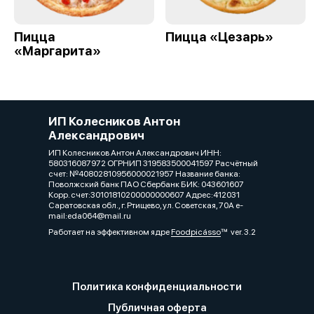
Пицца
Пицца «Цезарь»
«Маргарита»
ИП Колесников Антон
Александрович
ИП Колесников Антон Александрович ИНН:
580316087972 ОГРНИП 319583500041597 Расчётный
счет: №40802810956000021957 Название банка:
Поволжский банк ПАО Сбербанк БИК: 043601607
Корр. счет:30101810200000000607 Адрес:412031
Саратовская обл., г. Ртищево, ул. Советская, 70А e-
mail:eda064@mail.ru
Работает на эффективном ядре
Foodpicásso
ver. 3.2
Политика конфиденциальности
Публичная оферта