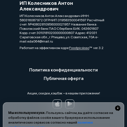
ИП Колесников Антон
Александрович
ИП Колесников Антон Александрович ИНН:
580316087972 ОГРНИП 319583500041597 Расчётный
счет: №40802810956000021957 Название банка:
Поволжский банк ПАО Сбербанк БИК: 043601607
Корр. счет:30101810200000000607 Адрес:412031
Саратовская обл., г. Ртищево, ул. Советская, 70А e-
mail:eda064@mail.ru
Работает на эффективном ядре
Foodpicásso
ver. 3.2
Политика конфиденциальности
Публичная оферта
Акции, скидки, кэшбэк − в нашем приложении!
Мы используем куки.
Пользуясь сайтом, вы даёте согласие на
обработку файлов cookie вашего браузера и использование
аналитических сервисов согласно нашей
политике