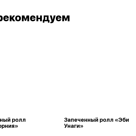
рекомендуем
ный ролл
Запеченный ролл «Эби
орния»
Унаги»