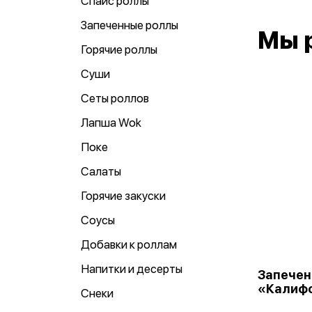
Спайс роллы
Запеченные роллы
Мы 
Горячие роллы
Суши
Сеты роллов
Лапша Wok
Поке
Салаты
Горячие закуски
Соусы
Добавки к роллам
Напитки и десерты
Запечен
«Калиф
Снеки