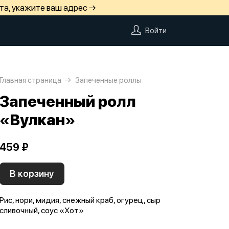
та, укажите ваш адрес →
Войти
Главная страница
Запеченные роллы
Запеченный ролл
«Вулкан»
459 ₽
В корзину
Рис, нори, мидия, снежный краб, огурец, сыр
сливочный, соус «Хот»