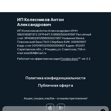
ИП Колесников Антон
Александрович
ИП Колесников Антон Александрович ИНН:
580316087972 ОГРНИП 319583500041597 Расчётный
счет: №40802810956000021957 Название банка:
Поволжский банк ПАО Сбербанк БИК: 043601607
Корр. счет:30101810200000000607 Адрес:412031
Саратовская обл., г. Ртищево, ул. Советская, 70А e-
mail:eda064@mail.ru
Работает на эффективном ядре
Foodpicásso
ver. 3.2
Политика конфиденциальности
Публичная оферта
Акции, скидки, кэшбэк − в нашем приложении!