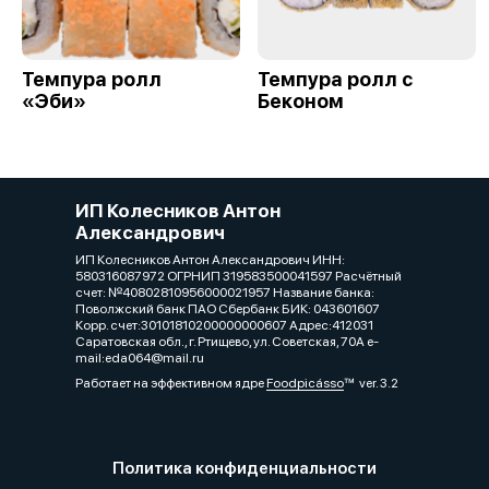
Темпура ролл
Темпура ролл с
«Эби»
Беконом
ИП Колесников Антон
Александрович
ИП Колесников Антон Александрович ИНН:
580316087972 ОГРНИП 319583500041597 Расчётный
счет: №40802810956000021957 Название банка:
Поволжский банк ПАО Сбербанк БИК: 043601607
Корр. счет:30101810200000000607 Адрес:412031
Саратовская обл., г. Ртищево, ул. Советская, 70А e-
mail:eda064@mail.ru
Работает на эффективном ядре
Foodpicásso
ver. 3.2
Политика конфиденциальности